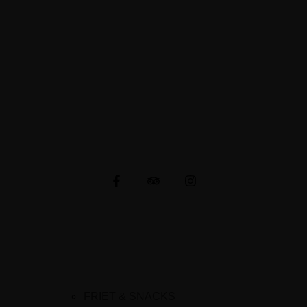
Napoleonsweg 80
6086 AH Neer
E-mail: cafetariachaba@gmail.com
KVK-nummer: 91501687
CONNECTIE MET ONS
MENU
FRIET & SNACKS