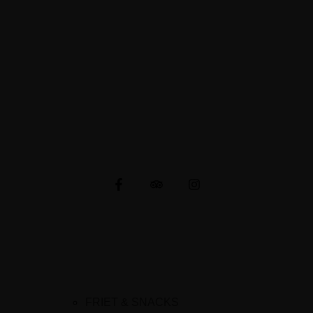
Napoleonsweg 80
6086 AH Neer
E-mail: cafetariachaba@gmail.com
KVK-nummer: 91501687
CONNECTIE MET ONS
MENU
FRIET & SNACKS