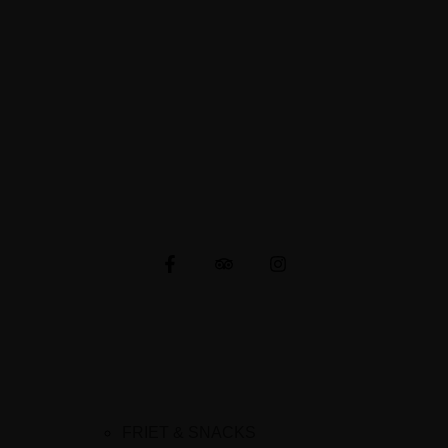
Napoleonsweg 80
6086 AH Neer
E-mail: cafetariachaba@gmail.com
KVK-nummer: 91501687
CONNECTIE MET ONS
MENU
FRIET & SNACKS