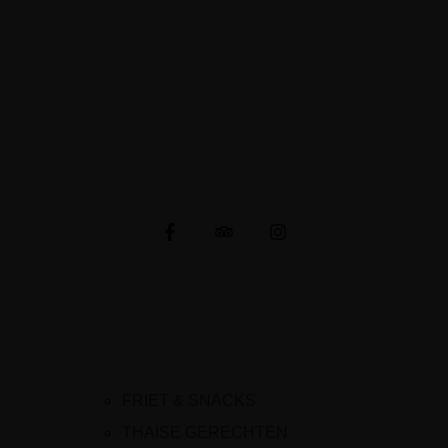
6086 AH Neer
E-mail: cafetariachaba@gmail.com
KVK-nummer: 91501687
CONNECTIE MET ONS
MENU
FRIET & SNACKS
THAISE GERECHTEN