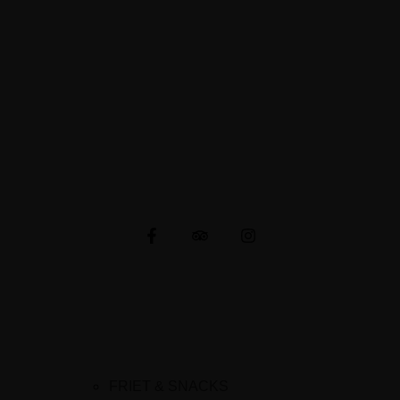
Napoleonsweg 80
6086 AH Neer
E-mail: cafetariachaba@gmail.com
KVK-nummer: 91501687
CONNECTIE MET ONS
MENU
FRIET & SNACKS